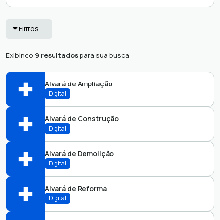
Certidões
Parecer Técnico
Filtros
Fiscalização
Taxa de Coleta de
Ambiental
Lixo
Exibindo
9 resultados
para sua busca
Licenciamento
Transferência de
Ambiental
Responsável
Alvará de Ampliação
Técnico
Digital
Ouvidoria
Vistoria
Parcelamento do
Alvará de Construção
Solo
Abrir online > Via protocolo 1Doc
Digital
Perfis:
Alvará de Demolição
Abrir online > Via protocolo 1Doc
Digital
Perfis:
Alvará de Reforma
Abrir online > Via protocolo 1Doc
Digital
Perfis: